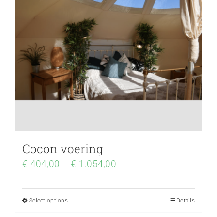
Cocon voering
€
404,00
–
€
1.054,00
Select options
Details