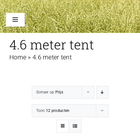
Toggle
Navigation
TENTEN
4.6 meter tent
Home
»
4.6 meter tent
ACCESSOIRES
VERHUUR B2B
Sorteer op
Prijs
FAQ
Toon
12 producten
CONTACT
WINKELWAGEN