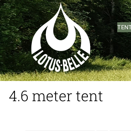
Ga
naar
inhoud
TEN
4.6 meter tent