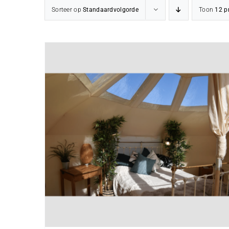
Sorteer op
Standaardvolgorde
Toon
12 p