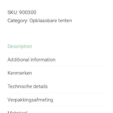
Bud
SKU:
900300
3
Category:
Opblaasbare tenten
meter
quantity
Description
Additional information
Kenmerken
Technische details
Verpakkingsafmeting