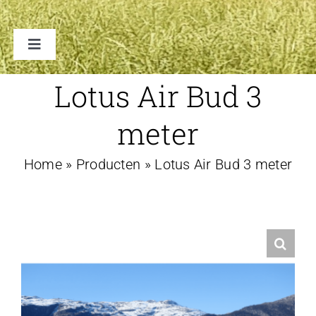
Toggle
Navigation
TENTEN
Lotus Air Bud 3
meter
ACCESSOIRES
Home
»
Producten
»
Lotus Air Bud 3 meter
VERHUUR B2B
FAQ
CONTACT
WINKELWAGEN