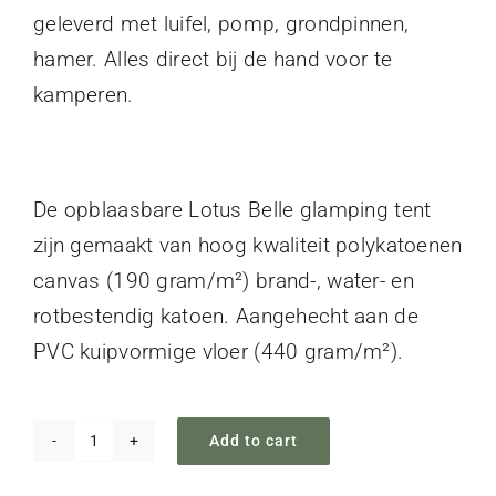
geleverd met luifel, pomp, grondpinnen,
hamer. Alles direct bij de hand voor te
kamperen.
De opblaasbare Lotus Belle glamping tent
zijn gemaakt van hoog kwaliteit polykatoenen
canvas (190 gram/m²) brand-, water- en
rotbestendig katoen. Aangehecht aan de
PVC kuipvormige vloer (440 gram/m²).
Add to cart
Lotus
Air