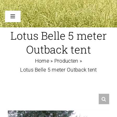
Toggle
Navigation
TENTEN
Lotus Belle 5 meter
Outback tent
ACCESSOIRES
Home
»
Producten
»
VERHUUR B2B
Lotus Belle 5 meter Outback tent
FAQ
CONTACT
WINKELWAGEN