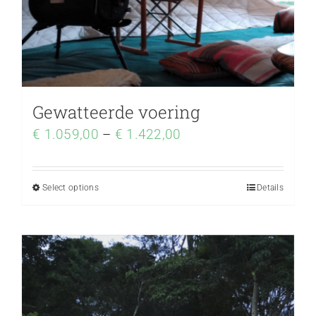
Gewatteerde voering
€
1.059,00
–
€
1.422,00
Select options
Details