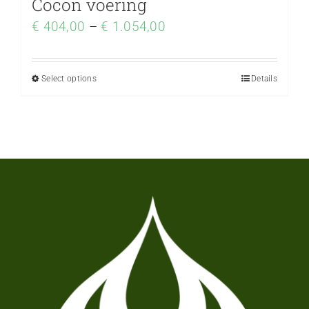
Cocon voering
€
404,00
–
€
1.054,00
Select options
Details