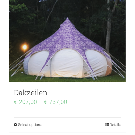
Dakzeilen
€
207,00
–
€
737,00
Select options
Details