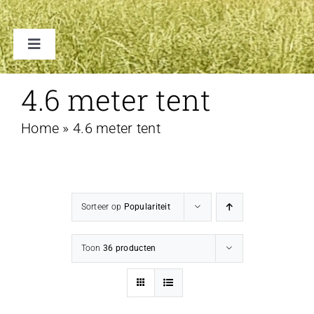
Toggle
Navigation
TENTEN
4.6 meter tent
Home
»
4.6 meter tent
ACCESSOIRES
VERHUUR B2B
Sorteer op
Populariteit
FAQ
Toon
36 producten
CONTACT
WINKELWAGEN