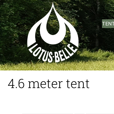
Ga
naar
inhoud
TEN
4.6 meter tent