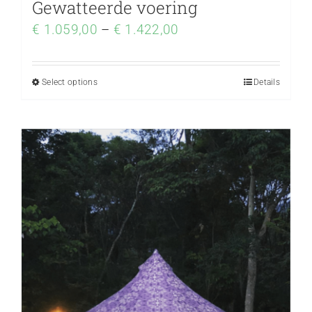
Gewatteerde voering
€
1.059,00
–
€
1.422,00
Select options
Details