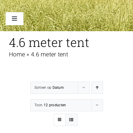
Toggle
Navigation
TENTEN
4.6 meter tent
Home
»
4.6 meter tent
ACCESSOIRES
VERHUUR B2B
Sorteer op
Datum
FAQ
Toon
12 producten
CONTACT
WINKELWAGEN