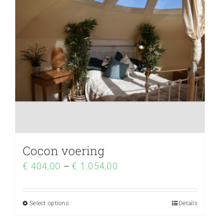
Cocon voering
€
404,00
–
€
1.054,00
Select options
Details