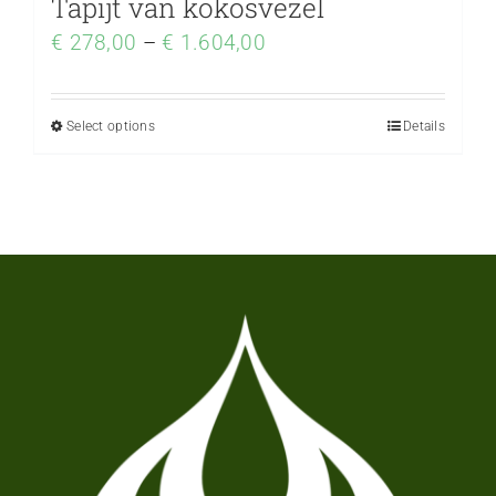
Tapijt van kokosvezel
€
278,00
–
€
1.604,00
Select options
Details