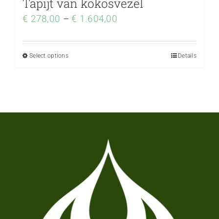
Tapijt van kokosvezel
€
278,00
–
€
1.604,00
Select options
Details