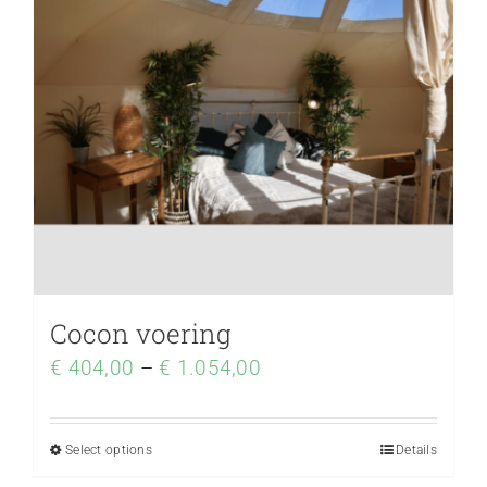
Cocon voering
€
404,00
–
€
1.054,00
Select options
Details