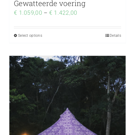
Gewatteerde voering
€
1.059,00
–
€
1.422,00
Select options
Details