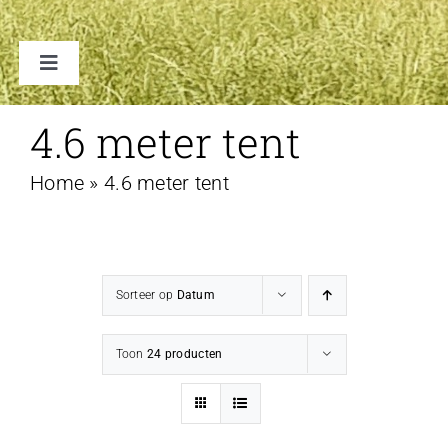
Toggle
Navigation
TENTEN
4.6 meter tent
Home
»
4.6 meter tent
ACCESSOIRES
VERHUUR B2B
Sorteer op
Datum
FAQ
Toon
24 producten
CONTACT
WINKELWAGEN