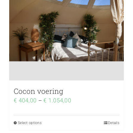
Cocon voering
€
404,00
–
€
1.054,00
Select options
Details