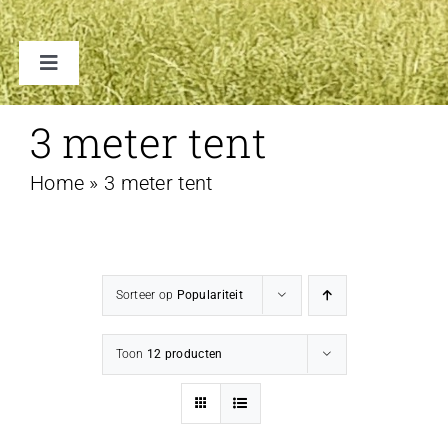
Toggle
Navigation
TENTEN
3 meter tent
Home
»
3 meter tent
ACCESSOIRES
VERHUUR B2B
Sorteer op
Populariteit
FAQ
Toon
12 producten
CONTACT
WINKELWAGEN