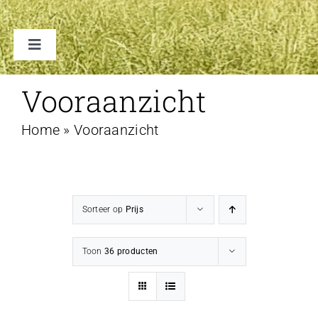
Toggle
Navigation
TENTEN
Vooraanzicht
Home
»
Vooraanzicht
ACCESSOIRES
VERHUUR B2B
Sorteer op
Prijs
FAQ
Toon
36 producten
CONTACT
WINKELWAGEN