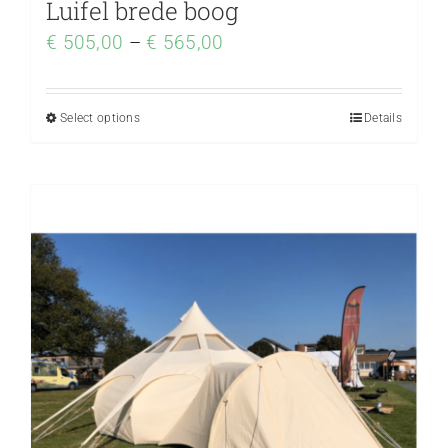
Luifel brede boog
€
505,00
–
€
565,00
Select options
Details