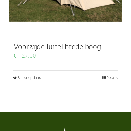
Voorzijde luifel brede boog
€
127,00
Select options
Details