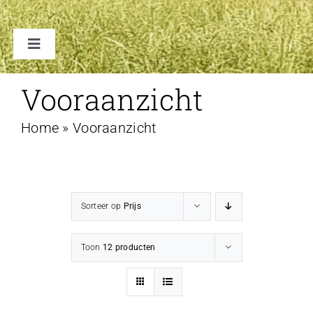
Toggle
Navigation
TENTEN
Vooraanzicht
Home
»
Vooraanzicht
ACCESSOIRES
VERHUUR B2B
Sorteer op
Prijs
FAQ
Toon
12 producten
CONTACT
WINKELWAGEN