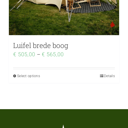
Luifel brede boog
€
505,00
–
€
565,00
Select options
Details