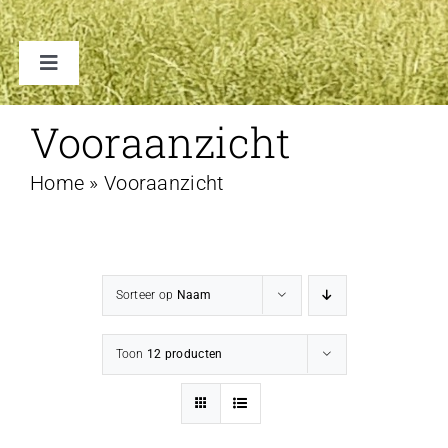
Toggle
Navigation
TENTEN
Vooraanzicht
Home
»
Vooraanzicht
ACCESSOIRES
VERHUUR B2B
Sorteer op
Naam
FAQ
Toon
12 producten
CONTACT
WINKELWAGEN