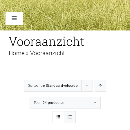
Toggle
Navigation
TENTEN
Vooraanzicht
Home
»
Vooraanzicht
ACCESSOIRES
VERHUUR B2B
Sorteer op
Standaardvolgorde
FAQ
Toon
24 producten
CONTACT
WINKELWAGEN