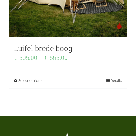
Luifel brede boog
€
505,00
–
€
565,00
Select options
Details