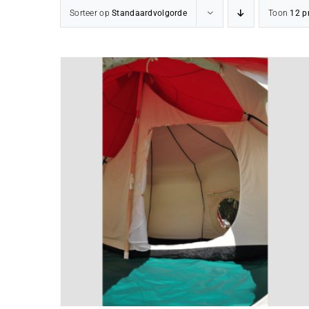
Sorteer op
Standaardvolgorde
Toon
12 p