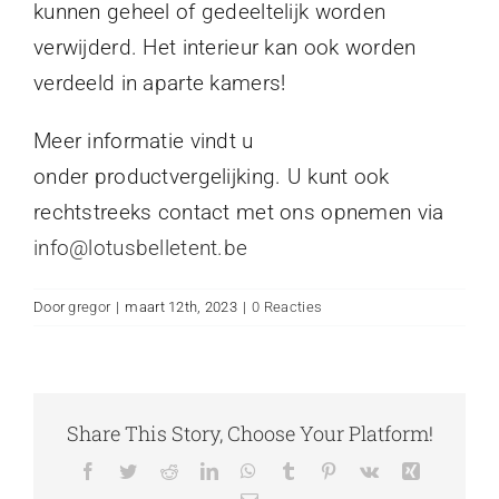
kunnen geheel of gedeeltelijk worden
verwijderd. Het interieur kan ook worden
verdeeld in aparte kamers!
Meer informatie vindt u
onder productvergelijking. U kunt ook
rechtstreeks contact met ons opnemen via
info@lotusbelletent.be
Door
gregor
|
maart 12th, 2023
|
0 Reacties
Share This Story, Choose Your Platform!
Facebook
Twitter
Reddit
LinkedIn
WhatsApp
Tumblr
Pinterest
Vk
Xing
E-