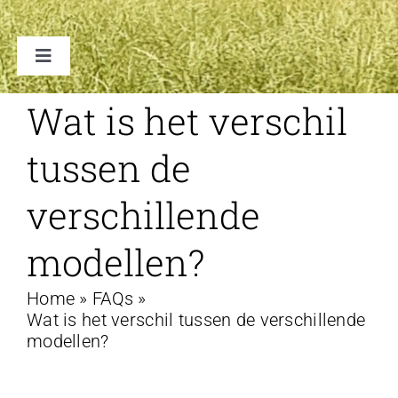
Toggle
Navigation
TENTEN
Wat is het verschil
tussen de
ACCESSOIRES
verschillende
VERHUUR B2B
modellen?
FAQ
Home
»
FAQs
»
Wat is het verschil tussen de verschillende
CONTACT
modellen?
WINKELWAGEN