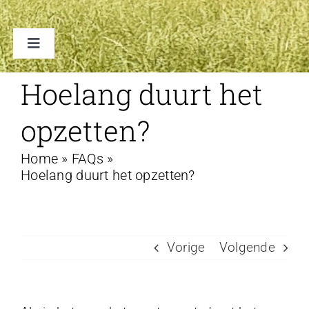
Toggle
Navigation
TENTEN
Hoelang duurt het
opzetten?
ACCESSOIRES
Home
»
FAQs
»
VERHUUR B2B
Hoelang duurt het opzetten?
FAQ
Vorige
Volgende
CONTACT
WINKELWAGEN