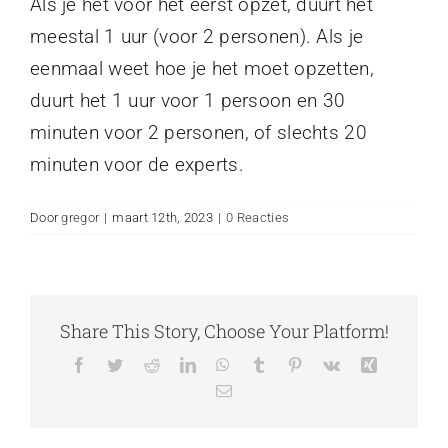
Als je het voor het eerst opzet, duurt het
meestal 1 uur (voor 2 personen). Als je
eenmaal weet hoe je het moet opzetten,
duurt het 1 uur voor 1 persoon en 30
minuten voor 2 personen, of slechts 20
minuten voor de experts.
Door
gregor
|
maart 12th, 2023
|
0 Reacties
Share This Story, Choose Your Platform!
Facebook
Twitter
Reddit
LinkedIn
WhatsApp
Tumblr
Pinterest
Vk
Xing
E-
mail