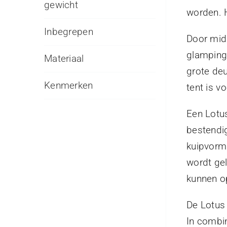
gewicht
worden. 
Inbegrepen
Door mid
glamping 
Materiaal
grote deu
Kenmerken
tent is v
Een Lotus
bestendig
kuipvorm
wordt ge
kunnen o
De Lotus
In combin