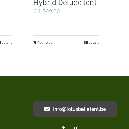
Hybrid Deluxe tent
€
2.799,00
Details
Add to cart
Details
info@lotusbelletent.be