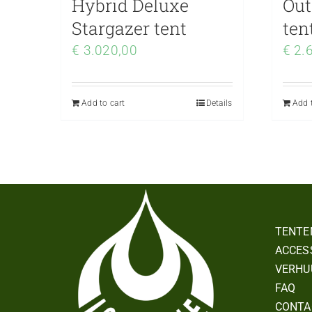
Hybrid Deluxe
Out
Stargazer tent
ten
€
3.020,00
€
2.6
Add to cart
Details
Add t
TENTE
ACCES
VERHU
FAQ
CONTA