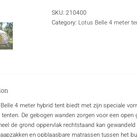
4
SKU:
210400
meter
Category:
Lotus Belle 4 meter te
Hybrid
tent
quantity
ion
Belle 4 meter hybrid tent biedt met zijn speciale vo
 tenten. De gebogen wanden zorgen voor een open ge
 heel de grond oppervlak rechtstaand kan gewandeld 
laapzakken en opblaasbare matrassen tussen het bui