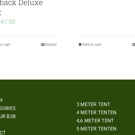
back Deluxe
t
47,00
o cart
Details
Add to cart
N
3 METER TENT
SOIRES
4 METER TENTEN
UR B2B
4,6 METER TENT
5 METER TENTEN
CT