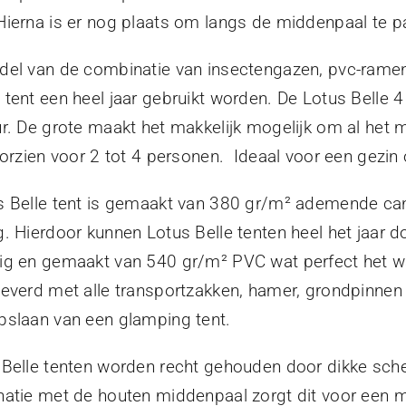
Hierna is er nog plaats om langs de middenpaal te p
del van de combinatie van insectengazen, pvc-ramen 
tent een heel jaar gebruikt worden. De Lotus Belle 4
r. De grote maakt het makkelijk mogelijk om al het mat
oorzien voor 2 tot 4 personen. Ideaal voor een gezi
 Belle tent is gemaakt van 380 gr/m² ademende canv
. Hierdoor kunnen Lotus Belle tenten heel het jaar d
ig en gemaakt van 540 gr/m² PVC wat perfect het wa
leverd met alle transportzakken, hamer, grondpinne
pslaan van een glamping tent.
 Belle tenten worden recht gehouden door dikke sch
atie met de houten middenpaal zorgt dit voor een m