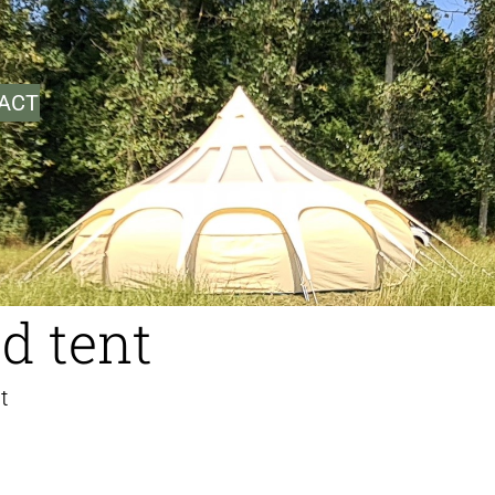
ACT
d tent
t