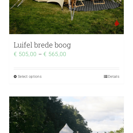
Luifel brede boog
€
505,00
–
€
565,00
Select options
Details