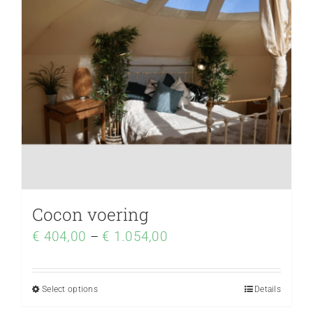
Cocon voering
€
404,00
–
€
1.054,00
Select options
Details