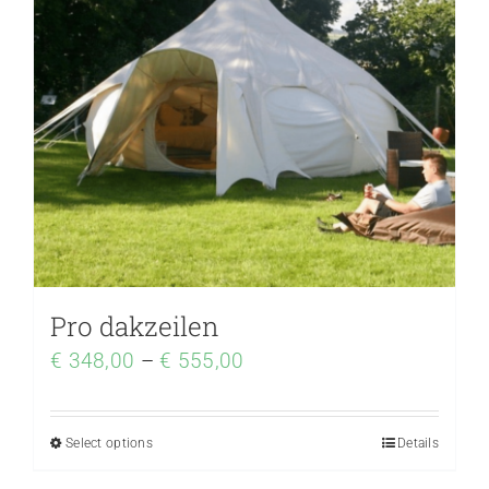
Pro dakzeilen
€
348,00
–
€
555,00
Select options
Details