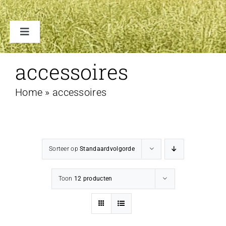
Toggle
Navigation
TENTEN
accessoires
Home
»
accessoires
ACCESSOIRES
VERHUUR B2B
Sorteer op
Standaardvolgorde
FAQ
Toon
12 producten
CONTACT
WINKELWAGEN