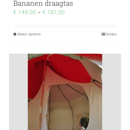
Bananen draagtas
€
149,00
–
€
187,00
Select options
Details