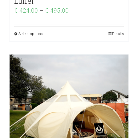
Luifel
€
424,00
–
€
495,00
Select options
Details