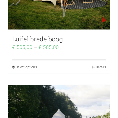
Luifel brede boog
€
505,00
–
€
565,00
Select options
Details