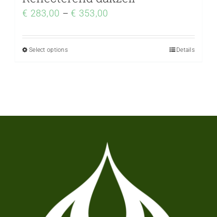
€
283,00
–
€
353,00
Select options
Details