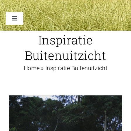
Toggle
Navigation
TENTEN
Inspiratie
Buitenuitzicht
ACCESSOIRES
Home
»
Inspiratie Buitenuitzicht
VERHUUR B2B
FAQ
CONTACT
WINKELWAGEN