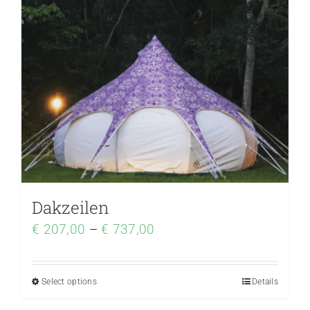
Dakzeilen
€
207,00
–
€
737,00
Select options
Details