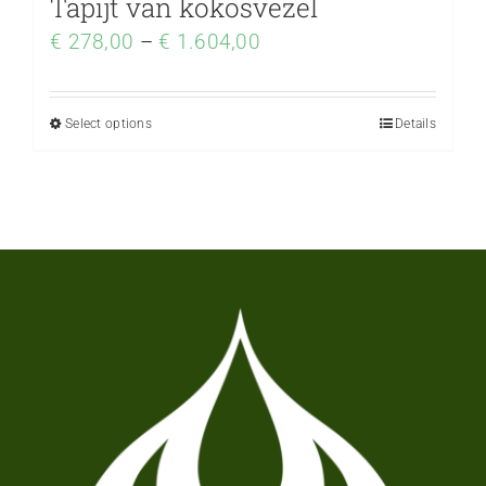
Tapijt van kokosvezel
€
278,00
–
€
1.604,00
Select options
Details