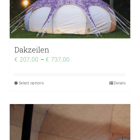
Dakzeilen
€
207,00
–
€
737,00
Select options
Details