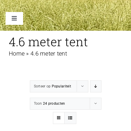
Toggle
Navigation
TENTEN
4.6 meter tent
Home
»
4.6 meter tent
ACCESSOIRES
VERHUUR B2B
Sorteer op
Populariteit
FAQ
Toon
24 producten
CONTACT
WINKELWAGEN