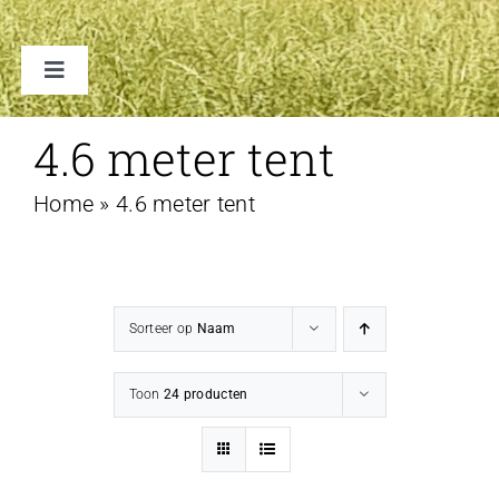
Toggle
Navigation
TENTEN
4.6 meter tent
Home
»
4.6 meter tent
ACCESSOIRES
VERHUUR B2B
Sorteer op
Naam
FAQ
Toon
24 producten
CONTACT
WINKELWAGEN