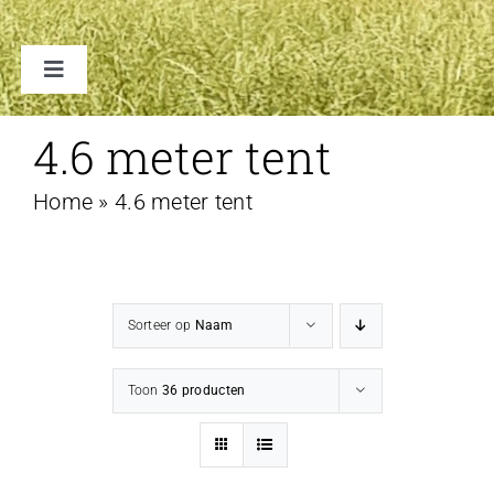
Toggle
Navigation
TENTEN
4.6 meter tent
Home
»
4.6 meter tent
ACCESSOIRES
VERHUUR B2B
Sorteer op
Naam
FAQ
Toon
36 producten
CONTACT
WINKELWAGEN