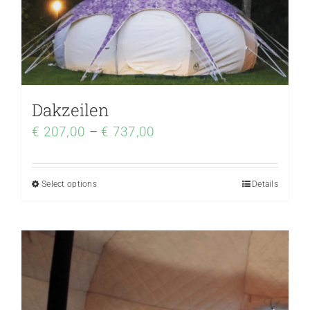
Dakzeilen
€
207,00
–
€
737,00
Select options
Details