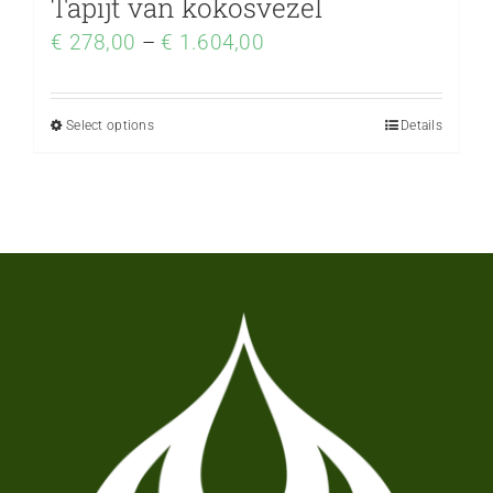
Tapijt van kokosvezel
€
278,00
–
€
1.604,00
Select options
Details