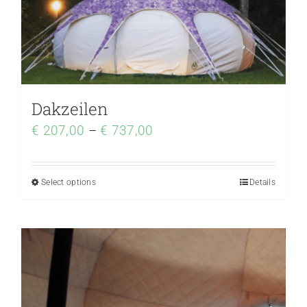
Dakzeilen
€
207,00
–
€
737,00
Select options
Details