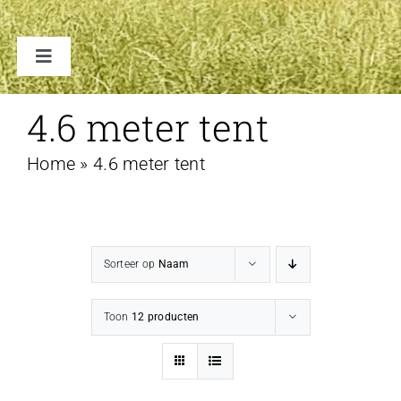
Toggle
Navigation
TENTEN
4.6 meter tent
Home
»
4.6 meter tent
ACCESSOIRES
VERHUUR B2B
Sorteer op
Naam
FAQ
Toon
12 producten
CONTACT
WINKELWAGEN