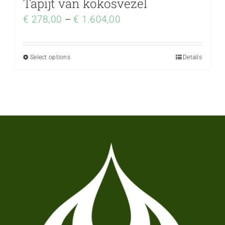
Tapijt van kokosvezel
€
278,00
–
€
1.604,00
Select options
Details